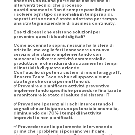
anche in una buona parte delle casistiche di
interventi tecnici che processo
quotidianamente.
Non è sempre possibile però
risolvere ogni tipo di anomalia in tempi rapidi,
soprattutto se non è stata adottata per tempo
una strategia aziendale di business continuity.
E se ti dicessi che esistono soluzioni per
prevenire questi blocchi digitali?
Come accennato sopra, nessuno ha la sfera di
cristallo, ma voglio farti conoscere un nuovo
servizio che stiamo implementando con
successo in diverse attività commerciali e
produttive, e che ridurrà drasticamente i tempi
di inattività di queste aziende.
Con l’ausilio di potenti sistemi di monitoraggio IT,
il nostro Team Tecnico ha sviluppato alcune
strategie che ora ci permettono di:
✅ Prevenire e pianificare attività preventive
implementando specifiche procedure finalizzate
a monitorare lo stato di salute dei sistemi IT.
✅ Prevedere i potenziali rischi intercettando i
segnali che anticipano una potenziale anomalia,
diminuendo del 70% i tempi di inattività
imprevisti o non pianificati.
✅ Provvedere anticipatamente intervenendo
prima che i problemi si possano verificare,