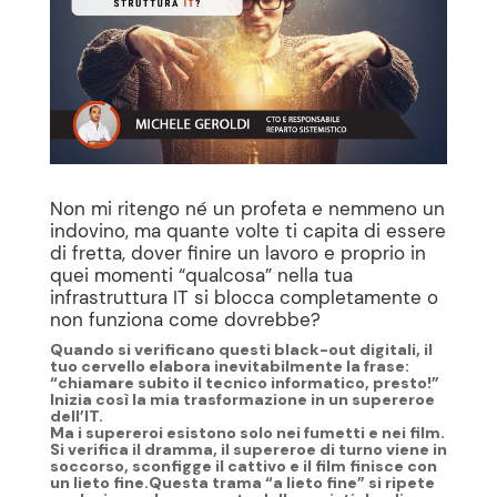
Non mi ritengo né un profeta e nemmeno un
indovino, ma quante volte ti capita di essere
di fretta, dover finire un lavoro e proprio in
quei momenti “qualcosa” nella tua
infrastruttura IT si blocca completamente o
non funziona come dovrebbe?
Quando si verificano questi black-out digitali, il
tuo cervello elabora inevitabilmente la frase:
“chiamare subito il tecnico informatico, presto!”
Inizia così la mia trasformazione in un supereroe
dell’IT.
Ma i supereroi esistono solo nei fumetti e nei film.
Si verifica il dramma, il supereroe di turno viene in
soccorso, sconfigge il cattivo e il film finisce con
un lieto fine.Questa trama “a lieto fine” si ripete