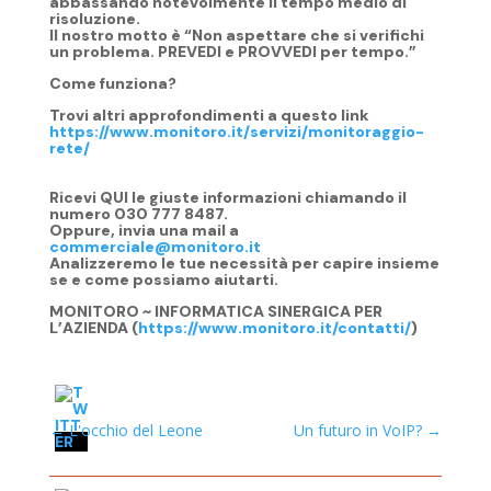
abbassando notevolmente il tempo medio di
risoluzione.
Il nostro motto è “Non aspettare che si verifichi
un problema. PREVEDI e PROVVEDI per tempo.”
Come funziona?
Trovi altri approfondimenti a questo link
https://www.monitoro.it/servizi/monitoraggio-
rete/
Ricevi QUI le giuste informazioni chiamando il
numero 030 777 8487.
Oppure, invia una mail a
commerciale@monitoro.it
Analizzeremo le tue necessità per capire insieme
se e come possiamo aiutarti.
MONITORO ~ INFORMATICA SINERGICA PER
L’AZIENDA (
https://www.monitoro.it/contatti/
)
←
L'occhio del Leone
Un futuro in VoIP?
→