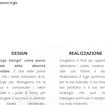
azione loghi
DESIGN
REALIZZAZIONE
“Logo Design” come punto
Scegliamo il font più oppor
ziale della Identità
abbiniamo i colori, creiam
ndale.
È una delle prime
stile con forme e dise
 che i clienti noteranno di te.
Realizziamo il logo professi
ogo per distinguersi tra la
per la tua Azienda, il tuo Bran
sa e comunicare i valori
tuo prodotto o il tuo serv
ndali e i punti di forza, per
Strategia che può es
iungere il successo e centrare
impiegata anche per il restylin
 target desiderato,
tuo logo esistente.