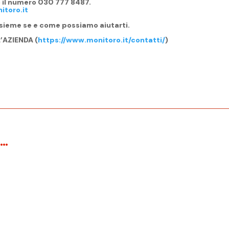
o il numero 030 777 8487.
toro.it
nsieme se e come possiamo aiutarti.
’AZIENDA (
https://www.monitoro.it/contatti/
)
E…