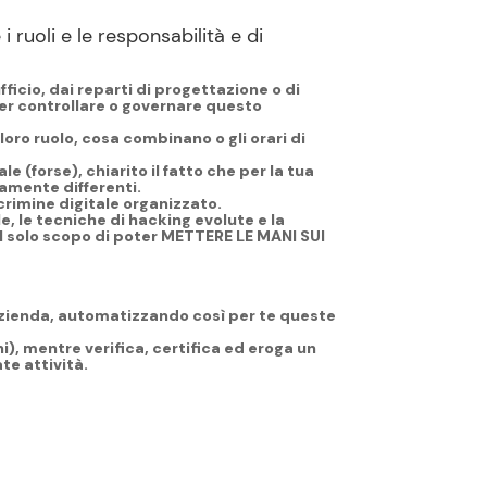
 ruoli e le responsabilità e di
ficio, dai reparti di progettazione o di
ter controllare o governare questo
 loro ruolo, cosa combinano o gli orari di
le (forse),
chiarito il fatto che per la tua
camente differenti.
crimine digitale organizzato.
, le tecniche di hacking evolute e la
il solo scopo di poter METTERE LE MANI SUI
 azienda, automatizzando così per te queste
ni), mentre verifica, certifica ed eroga un
te attività.