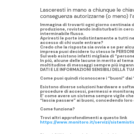
Lasceresti in mano a chiunque le chiavi
conseguenza autorizzarne (o meno) l
Immagina di trovarti ogni giorno centinaia 
produzione, rovistando indisturbati in cerc
interminabile flusso.
Apriresti le porte indistintamente a tutti nel
accesso di chi vuole entrare?
Credo che la risposta sia ovvia e se per al
impresa puoi decidere tu stesso le PERSONE 
Sul web esistono infatti migliaia di “person
In più, alcune delle lacune in merito al tem
moltitudine di messaggi sempre più ingannev
DATI E LE INFORMAZIONI SENSIBILI DELLA TU
Come puoi quindi riconoscere i “buoni” dai “ca
Esistono diverse soluzioni hardware e softw
procedure di accessi, permessi e monitora
E’ come avere un sistema sempre vigile
che 
“lascia passare” ai buoni, concedendo loro 
Come funziona?
Trovi altri approfondimenti a questo link
https://www.monitoro.it/servizi/sistemistic