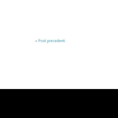
“Una cosa impossibile per volta”. In 4 anni 
il Corriere della Sera.Un’idea imprenditoriale
« Post precedenti