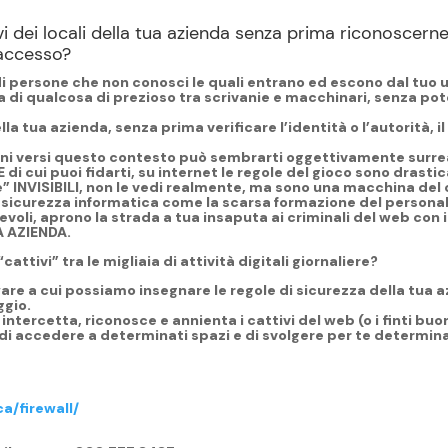
 dei locali della tua azienda senza prima riconoscerne i
’accesso?
di persone che non conosci
le quali entrano ed escono dal tuo uf
a di qualcosa di prezioso tra scrivanie e macchinari, senza po
la tua azienda, senza prima verificare l’identità o l’autorità, il
cuni versi questo contesto può sembrarti oggettivamente surrea
di cui puoi fidarti
, su internet le regole del gioco sono drasti
e” INVISIBILI, non le vedi realmente, ma sono una macchina del 
a sicurezza informatica come la scarsa formazione del personale
oli, aprono la strada a tua insaputa ai criminali del web con 
A AZIENDA.
ttivi” tra le migliaia di attività digitali giornaliere?
are a cui possiamo insegnare le regole di sicurezza della tua
ggio.
intercetta, riconosce e annienta i cattivi del web (o i finti buo
di accedere a determinati spazi e di svolgere per te determina
a/firewall/