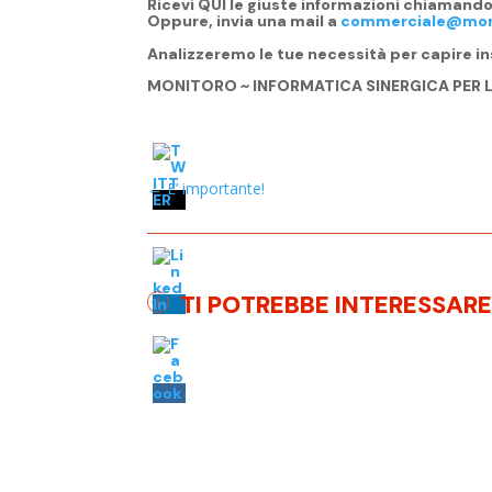
Ricevi QUI le giuste informazioni chiamand
Oppure, invia una mail a
commerciale@moni
Analizzeremo le tue necessità per capire i
MONITORO ~ INFORMATICA SINERGICA PER L
←
E’ importante!
TI POTREBBE INTERESSAR