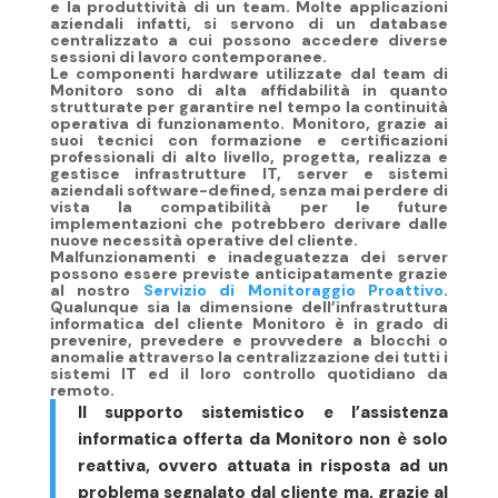
e la produttività di un team. Molte applicazioni
aziendali infatti, si servono di un database
centralizzato a cui possono accedere diverse
sessioni di lavoro contemporanee.
Le
componenti hardware utilizzate dal team di
Monitoro sono di alta affidabilità
in quanto
strutturate per garantire nel tempo la continuità
operativa di funzionamento. Monitoro, grazie ai
suoi tecnici con formazione e certificazioni
professionali di alto livello,
progetta, realizza e
gestisce infrastrutture IT, server e sistemi
aziendali software-defined
, senza mai perdere di
vista la
compatibilità per le future
implementazioni che potrebbero derivare dalle
nuove necessità operative del cliente.
Malfunzionamenti e inadeguatezza dei server
possono essere previste anticipatamente grazie
al nostro
Servizio di Monitoraggio Proattivo
.
Qualunque sia la dimensione dell’infrastruttura
informatica del cliente Monitoro è in grado di
prevenire, prevedere e provvedere a blocchi o
anomalie attraverso la centralizzazione dei tutti i
sistemi IT ed il loro controllo quotidiano da
remoto.
Il supporto sistemistico e l’assistenza
informatica offerta da Monitoro non è solo
reattiva, ovvero attuata in risposta ad un
problema segnalato dal cliente ma, grazie al