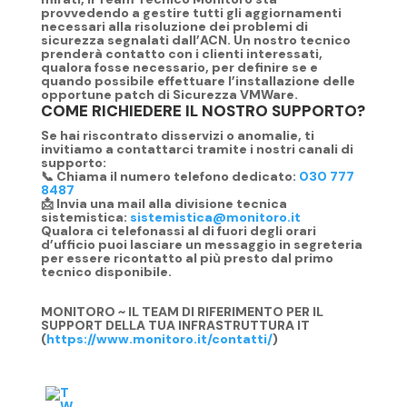
provvedendo a gestire tutti gli aggiornamenti
necessari alla risoluzione dei problemi di
sicurezza segnalati dall’ACN. Un nostro tecnico
prenderà contatto con i clienti interessati,
qualora fosse necessario, per definire se e
quando possibile effettuare
l’installazione delle
opportune patch di Sicurezza VMWare
.
COME RICHIEDERE IL NOSTRO SUPPORTO?
Se hai riscontrato disservizi o anomalie, ti
invitiamo a contattarci tramite i nostri
canali di
supporto
:
📞 Chiama il numero telefono dedicato:
030 777
8487
📩 Invia una mail alla divisione tecnica
sistemistica:
sistemistica@monitoro.it
Qualora ci telefonassi al di fuori degli orari
d’ufficio puoi lasciare un messaggio in segreteria
per essere ricontatto al più presto dal primo
tecnico disponibile.
MONITORO ~ IL TEAM DI RIFERIMENTO PER IL
SUPPORT DELLA TUA INFRASTRUTTURA IT
(
https://www.monitoro.it/contatti/
)