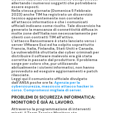
allertando i numerosi soggetti che potrebbero
essere esposti.
Nella stessa giornata (Domenica 5 Febbraio
2023) anche
TIM ha registrato un disservizio
tecnico
apparentemente non correlato
all’attacco informatico e che i comunicati
ufficiali indicano come risolto. Tale disservizio ha
generato la
mancanza di connettività diffusa in
molte zone dell’Italia
non necessariamente per
clienti con contratti TIM all’attivo.
L’
attacco Ransomware è stato lanciato verso i
server VMware Esxi
ed ha colpito soprattutto
Francia, Italia, Finlandia, Stati Uniti e Canada.
La vulnerabilità sfruttata dai cyber criminali per
distribuire il software malevolo era già stata
corretta in passato dal produttore. Il problema
sorge per coloro che, pur utilizzando
abitualmente i sistemi informatici, non hanno
provveduto ad eseguire aggiornamenti e patch
rilasciate.
Leggi qui il comunicato ufficiale divulgato
dall’ANSA poche ore fa:
Agenzia per la
cybersicurezza, massiccio attacco hacker in
corso. Compromessi migliaia di server.
PROBLEMI DI SICUREZZA INFORMATICA:
MONITORO È GIÀ AL LAVORO.
Attraverso la programmazione di
interventi
mirati
, il Team Tecnico Monitoro sta