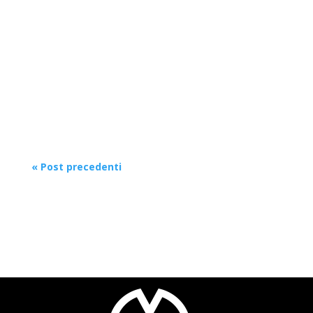
Monitoro ha avuto una crescita che non è
passata inosservata anche ad
un’importante testata giornalistica come
il Corriere della Sera.Un’idea imprenditoriale
che si è concretizzata giorno dopo giorno
con una prospettiva...
« Post precedenti